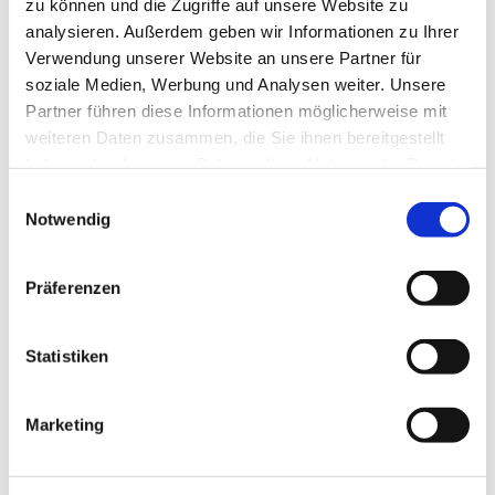
zu können und die Zugriffe auf unsere Website zu
Kontakt: Pastorin Lang, 04103-8031326
analysieren. Außerdem geben wir Informationen zu Ihrer
Verwendung unserer Website an unsere Partner für
soziale Medien, Werbung und Analysen weiter. Unsere
Partner führen diese Informationen möglicherweise mit
weiteren Daten zusammen, die Sie ihnen bereitgestellt
Stille und Meditation
haben oder die sie im Rahmen Ihrer Nutzung der Dienste
gesammelt haben.
E
Gemeinsames Meditieren in der Risthütte
Notwendig
i
monatlich, jeden 1. Dienstag im Monat, 19:30-
n
21:00 Uhr,
w
Kontakt: Katrin Groth, Tel. 04103 8030429 -
Präferenzen
i
katringroth@web.de
l
Maritta Henke, Tel. 04103 87174 -
l
Statistiken
maritta.henke@web.de
i
g
Marketing
u
Gemeinsam in der Stille in der
n
Immanuelkirche
g