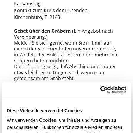
Karsamstag
Kontakt zum Kreis der Hütenden:
Kirchenbüro, T. 2143
Gebet über den Gräbern
(Ein Angebot nach
Vereinbarung.)
Melden Sie sich gerne, wenn Sie mit mir auf
einem der vier Friedhöfen unserer Gemeinde,
in Wedel oder Holm, an einem oder mehreren
Gräbern beten möchten.
Die Erfahrung zeigt, daß Abschied und Trauer
etwas leichter zu tragen sind, wenn man
gemeinsam am Grab steht.
Ich freue mich auf Ihre Anfrage. Kontakt: Katrin
Groth, Prädikantin der Nordkirche, T. 803029,
katringroth@web.de
Tagespilgern
Diese Webseite verwendet Cookies
Einen Tag pilgern mit einer Gruppe
Wir verwenden Cookies, um Inhalte und Anzeigen zu
Wandern, Impulse, Gespräche
personalisieren, Funktionen für soziale Medien anbieten
Tagespilgern nach Ankündigung