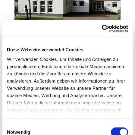
KiTa Löwenzahn
Diese Webseite verwendet Cookies
Wir verwenden Cookies, um Inhalte und Anzeigen zu
Weiterlesen
personalisieren, Funktionen für soziale Medien anbieten
zu können und die Zugriffe auf unsere Website zu
analysieren. Außerdem geben wir Informationen zu Ihrer
Verwendung unserer Website an unsere Partner für
soziale Medien, Werbung und Analysen weiter. Unsere
Partner führen diese Informationen möglicherweise mit
weiteren Daten zusammen, die Sie ihnen bereitgestellt
haben oder die sie im Rahmen Ihrer Nutzung der Dienste
gesammelt haben.
E
Notwendig
i